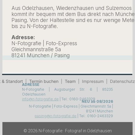
Aus Odelzhausen, Wiedenzhausen und Sulzemoos
kommt ihr bequem mit dem Bus direkt nach Münche
Pasing. Von der Haltestelle sind es nur wenige Mete
bis zu N-Fotografie.
Adresse:
N-Fotografie | Foto-Express
Gleichmannstraße 5a
81241 München / Pasing
 & Standort
|
Termin buchen
|
Team
|
Impressum
|
Datenschutz
ADRESSE
N-Fotografie | Augsburger Str. 6 | 85235
Odelzhausen
info@n-fotografie.de
| Tel.: 0160-2463329
NEU ab 08/2026
N-Fotografie | Foto-Express | Gleichmannstr. 5a |
81241 München
pasing@n-fotografie.de
| Tel.: 0160-2463329
© 2026 N-Fotografie · Fotograf in Odelzhausen